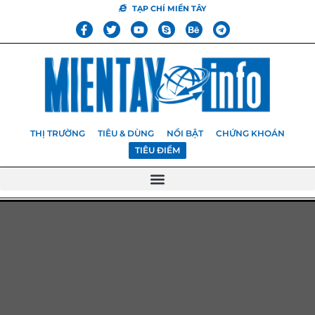
TẠP CHÍ MIỀN TÂY
THỊ TRƯỜNG
TIÊU & DÙNG
NỔI BẬT
CHỨNG KHOÁN
TIÊU ĐIỂM