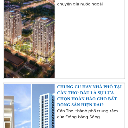
chuyên gia nước ngoài
CHUNG CƯ HAY NHÀ PHỐ TẠI
CẦN THƠ: ĐÂU LÀ SỰ LỰA
CHỌN HOÀN HẢO CHO BẤT
ĐỘNG SẢN HIỆN ĐẠI?
Cần Thơ, thành phố trung tâm
của Đồng bằng Sông