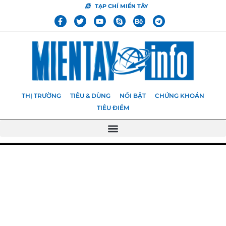
TẠP CHÍ MIỀN TÂY
THỊ TRƯỜNG
TIÊU & DÙNG
NỔI BẬT
CHỨNG KHOÁN
TIÊU ĐIỂM