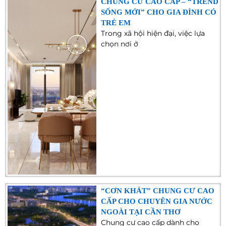
CHUNG CƯ CAO CẤP – “TREND
SỐNG MỚI” CHO GIA ĐÌNH CÓ
TRẺ EM
Trong xã hội hiện đại, việc lựa
chọn nơi ở
“CƠN KHÁT” CHUNG CƯ CAO
CẤP CHO CHUYÊN GIA NƯỚC
NGOÀI TẠI CẦN THƠ
Chung cư cao cấp dành cho