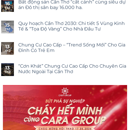
Bất động sản Cần Thơ “cất cánh” cùng siêu dự
16
án Đô thị sân bay 16.000 ha.
Th1
Quy hoạch Cần Thơ 2030: Chi tiết 5 Vùng Kinh
15
Tế & “Tọa Độ Vàng” Cho Nhà Đầu Tư
Th1
Chung Cư Cao Cấp – “Trend Sống Mới” Cho Gia
13
Đình Có Trẻ Em
Th2
“Cơn Khát” Chung Cư Cao Cấp Cho Chuyên Gia
13
Nước Ngoài Tại Cần Thơ
Th2