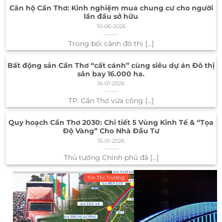
Căn hộ Cần Thơ: Kinh nghiệm mua chung cư cho người
lần đầu sở hữu
10-06-2026
Trong bối cảnh đô thị [...]
Bất động sản Cần Thơ “cất cánh” cùng siêu dự án Đô thị
sân bay 16.000 ha.
16-01-2026
TP. Cần Thơ vừa công [...]
Quy hoạch Cần Thơ 2030: Chi tiết 5 Vùng Kinh Tế & “Tọa
Độ Vàng” Cho Nhà Đầu Tư
15-01-2026
Thủ tướng Chính phủ đã [...]
ng
Tin Thị Trường