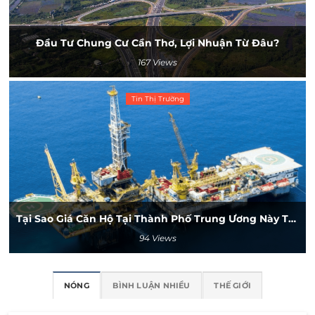
Đầu Tư Chung Cư Cần Thơ, Lợi Nhuận Từ Đâu?
167 Views
Tin Thị Trường
Tại Sao Giá Căn Hộ Tại Thành Phố Trung Ương Này Thấp Nhất Nhưng “hứa Hẹn” Sinh Lời Vượt Trội?
94 Views
NÓNG
BÌNH LUẬN NHIỀU
THẾ GIỚI