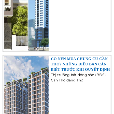
CÓ NÊN MUA CHUNG CƯ CẦN
THƠ? NHỮNG ĐIỀU BẠN CẦN
BIẾT TRƯỚC KHI QUYẾT ĐỊNH
Thị trường bất động sản (BĐS)
Cần Thơ đang Thơ