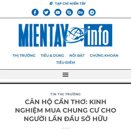
TẠP CHÍ MIỀN TÂY
THỊ TRƯỜNG
TIÊU & DÙNG
NỔI BẬT
CHỨNG KHOÁN
TIÊU ĐIỂM
TIN THỊ TRƯỜNG
CĂN HỘ CẦN THƠ: KINH
NGHIỆM MUA CHUNG CƯ CHO
NGƯỜI LẦN ĐẦU SỞ HỮU