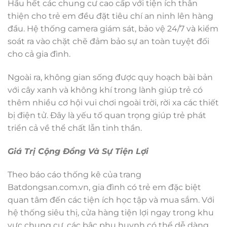
Hầu hết các chung cư cao cấp với tiện ích thân
thiện cho trẻ em đều đặt tiêu chí an ninh lên hàng
đầu. Hệ thống camera giám sát, bảo vệ 24/7 và kiểm
soát ra vào chặt chẽ đảm bảo sự an toàn tuyệt đối
cho cả gia đình.
Ngoài ra, không gian sống được quy hoạch bài bản
với cây xanh và không khí trong lành giúp trẻ có
thêm nhiều cơ hội vui chơi ngoài trời, rời xa các thiết
bị điện tử. Đây là yếu tố quan trọng giúp trẻ phát
triển cả về thể chất lẫn tinh thần.
Giá Trị Cộng Đồng Và Sự Tiện Lợi
Theo báo cáo thống kê của trang
Batdongsan.com.vn, gia đình có trẻ em đặc biệt
quan tâm đến các tiện ích học tập và mua sắm. Với
hệ thống siêu thị, cửa hàng tiện lợi ngay trong khu
vực chung cư, các bậc phụ huynh có thể dễ dàng