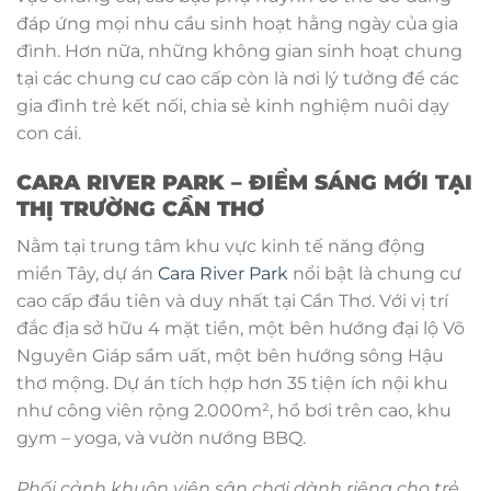
đáp ứng mọi nhu cầu sinh hoạt hằng ngày của gia
đình. Hơn nữa, những không gian sinh hoạt chung
tại các chung cư cao cấp còn là nơi lý tưởng để các
gia đình trẻ kết nối, chia sẻ kinh nghiệm nuôi dạy
con cái.
CARA RIVER PARK – ĐIỂM SÁNG MỚI TẠI
THỊ TRƯỜNG CẦN THƠ
Nằm tại trung tâm khu vực kinh tế năng động
miền Tây, dự án
Cara River Park
nổi bật là chung cư
cao cấp đầu tiên và duy nhất tại Cần Thơ. Với vị trí
đắc địa sở hữu 4 mặt tiền, một bên hướng đại lộ Võ
Nguyên Giáp sầm uất, một bên hướng sông Hậu
thơ mộng. Dự án tích hợp hơn 35 tiện ích nội khu
như công viên rộng 2.000m², hồ bơi trên cao, khu
gym – yoga, và vườn nướng BBQ.
Phối cảnh khuôn viên sân chơi dành riêng cho trẻ