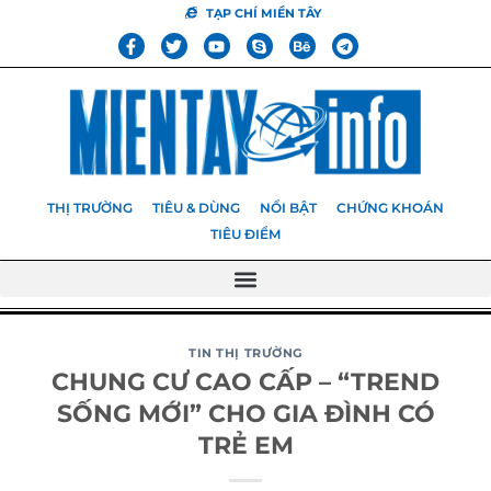
TẠP CHÍ MIỀN TÂY
THỊ TRƯỜNG
TIÊU & DÙNG
NỔI BẬT
CHỨNG KHOÁN
TIÊU ĐIỂM
TIN THỊ TRƯỜNG
CHUNG CƯ CAO CẤP – “TREND
SỐNG MỚI” CHO GIA ĐÌNH CÓ
TRẺ EM